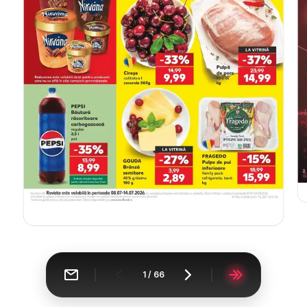
1
/
66