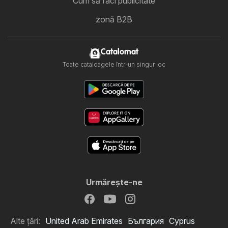
Cum să faci publicitate
zonă B2B
Catalomat
Toate cataloagele într-un singur loc
Urmăreşte-ne
Alte țări:
United Arab Emirates
България
Cyprus