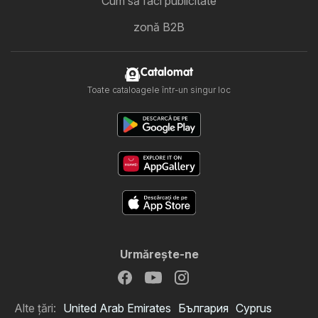
Cum să faci publicitate
zonă B2B
Catalomat
Toate cataloagele într-un singur loc
Urmăreşte-ne
Alte țări:
United Arab Emirates
България
Cyprus