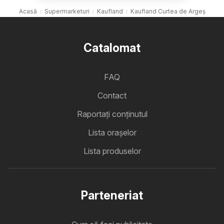
Acasă
Supermarketuri
Kaufland
Kaufland Curtea de Argeș
Catalomat
FAQ
Contact
Raportați conținutul
Lista oraşelor
Lista produselor
Parteneriat