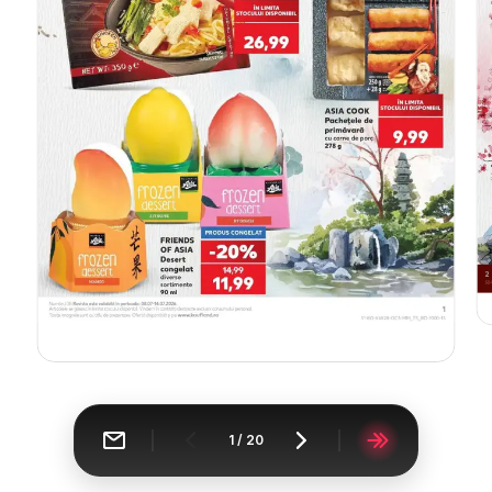
1
/
20