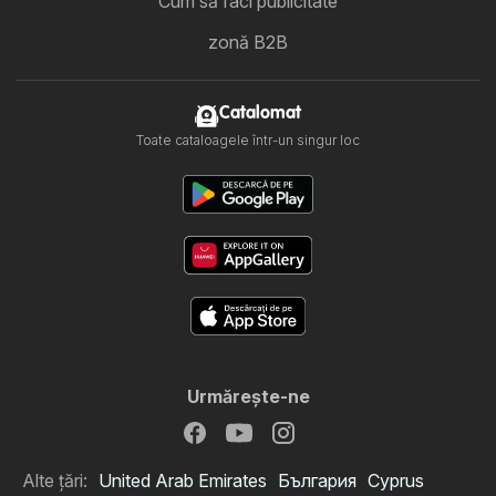
Cum să faci publicitate
zonă B2B
Catalomat
Toate cataloagele într-un singur loc
Urmăreşte-ne
Alte țări:
United Arab Emirates
България
Cyprus