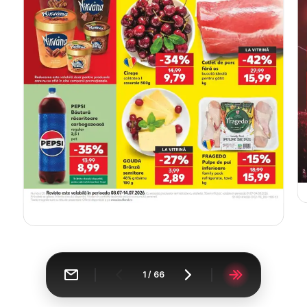
1
/
66