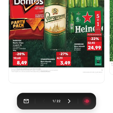
1
/
22