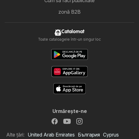
Cum să faci publicitate
zonă B2B
Catalomat
Toate cataloagele într-un singur loc
Urmăreşte-ne
Alte țări:
United Arab Emirates
България
Cyprus