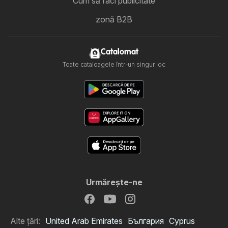
Cum să faci publicitate
zonă B2B
Catalomat
Toate cataloagele într-un singur loc
Urmăreşte-ne
Alte țări:
United Arab Emirates
България
Cyprus