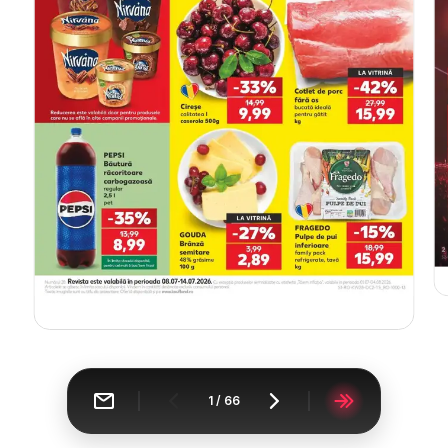
1
/
66