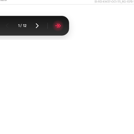
1
/
12
Acasă
Supermarketuri
Kaufland
Kaufland Codlea
Catalomat
FAQ
Contact
Raportați conținutul
Lista oraşelor
Lista produselor