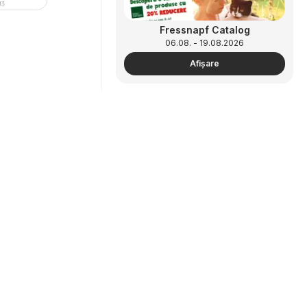
Fressnapf Catalog
06.08. - 19.08.2026
Afişare
Parteneriat
Cum să faci publicitate
JYSK Catalog
zonă B2B
04.08. - 24.08.2026
Afişare