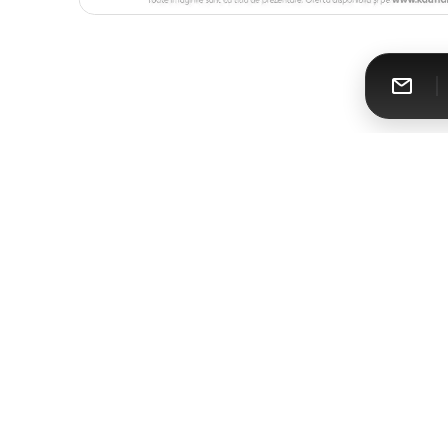
Catalomat
Toate cataloagele într-un singur loc
Urmăreşte-ne