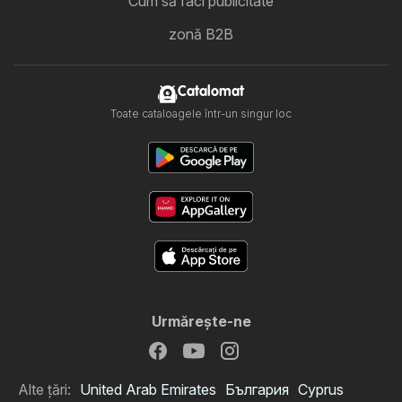
Cum să faci publicitate
zonă B2B
Catalomat
Toate cataloagele într-un singur loc
Urmăreşte-ne
Alte țări:
United Arab Emirates
България
Cyprus