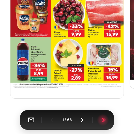
1
/
66