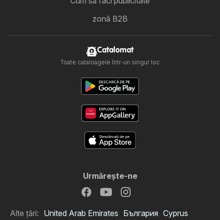
Cum să faci publicitate
zonă B2B
Catalomat
Toate cataloagele într-un singur loc
Urmăreşte-ne
Alte țări:
United Arab Emirates
България
Cyprus