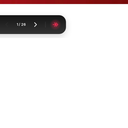
1
/
26
Acasă
Supermarketuri
Kaufland
Kaufland Bârlad
Catalomat
FAQ
Contact
Raportați conținutul
Lista oraşelor
Lista produselor