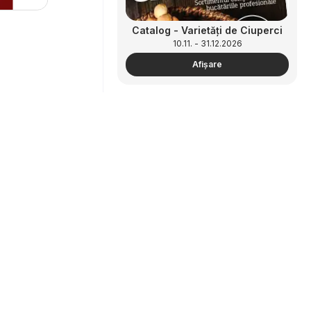
Catalog - Varietăți de Ciuperci
10.11. - 31.12.2026
Afişare
Parteneriat
Cum să faci publicitate
Catalog - ReView Tendințe și
zonă B2B
Recomandări
10.11. - 31.12.2026
Afişare