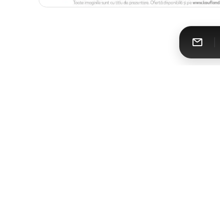
Catalomat
Toate cataloagele într-un singur loc
Urmăreşte-ne