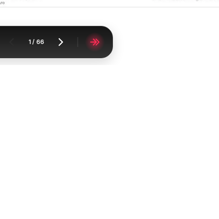
1
/
66
Acasă
Supermarketuri
Kaufland
Kaufland Baia Mare
Catalomat
FAQ
Contact
Raportați conținutul
Lista oraşelor
Lista produselor