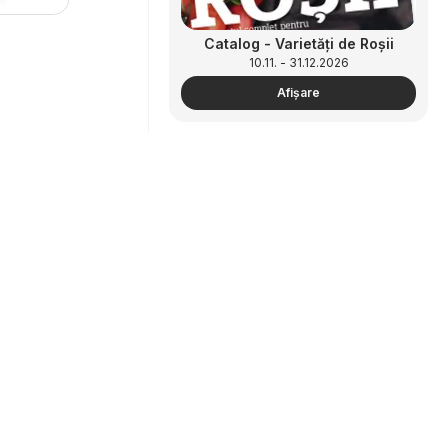
Catalog - Varietăți de Roșii
10.11. - 31.12.2026
Afişare
Parteneriat
Cum să faci publicitate
Catalog - Varietăți de Ciuperci
zonă B2B
10.11. - 31.12.2026
Afişare