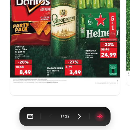
1
/
22