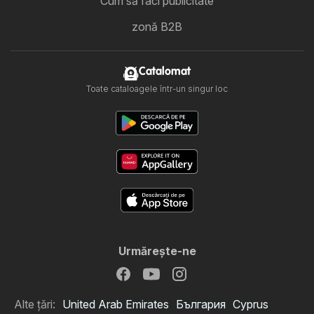
Cum să faci publicitate
zonă B2B
Catalomat
Toate cataloagele într-un singur loc
Urmăreşte-ne
Alte țări:
United Arab Emirates
България
Cyprus