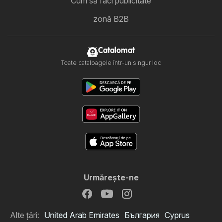
Cum să faci publicitate
zonă B2B
Catalomat
Toate cataloagele într-un singur loc
Urmăreşte-ne
Alte țări:
United Arab Emirates
България
Cyprus