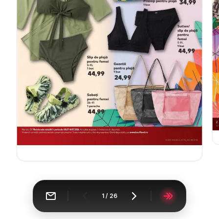
1
/
26