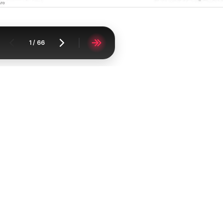
1
/
66
Acasă
Supermarketuri
Kaufland
Kaufland Arad
Catalomat
FAQ
Contact
Raportați conținutul
Lista oraşelor
Lista produselor