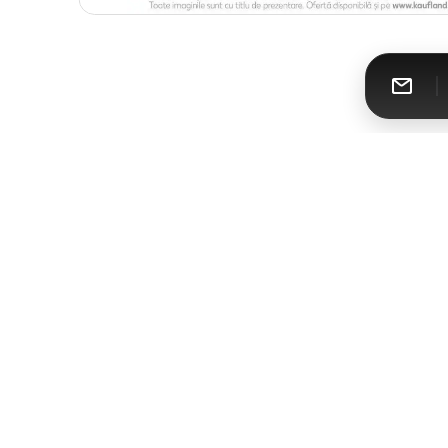
Catalomat
Toate cataloagele într-un singur loc
Urmăreşte-ne