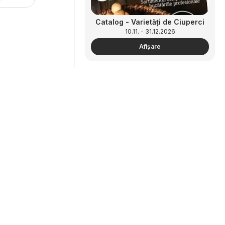
Catalog - Varietăți de Ciuperci
10.11. - 31.12.2026
Afişare
Parteneriat
Cum să faci publicitate
Catalog - ReView Tendințe și
zonă B2B
Recomandări
10.11. - 31.12.2026
Afişare