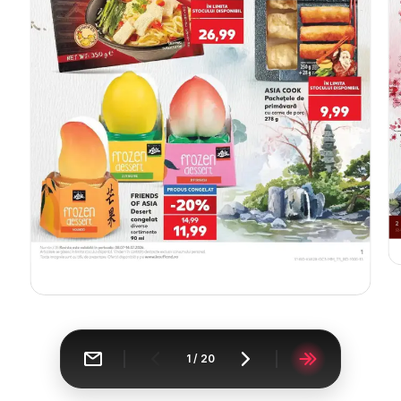
1
/
20