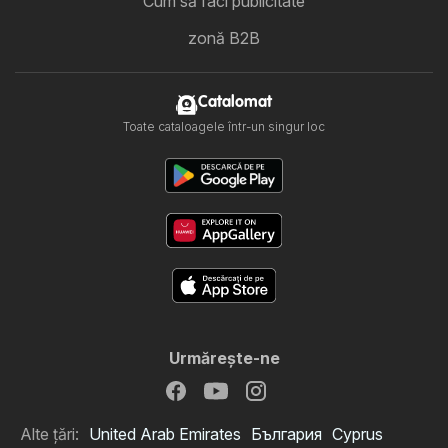
Cum să faci publicitate
zonă B2B
Catalomat
Toate cataloagele într-un singur loc
Urmăreşte-ne
Alte țări:
United Arab Emirates
България
Cyprus