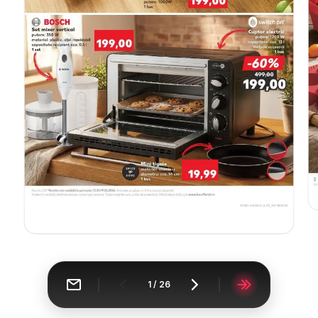
1
/
26