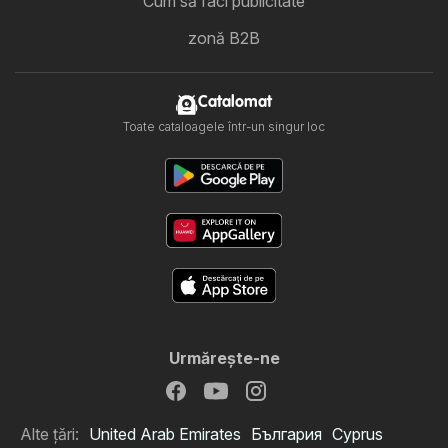
Cum să faci publicitate
zonă B2B
Catalomat
Toate cataloagele într-un singur loc
Urmăreşte-ne
Alte țări:
United Arab Emirates
България
Cyprus