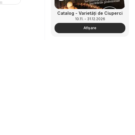
Catalog - Varietăți de Ciuperci
10.11. - 31.12.2026
Afişare
Parteneriat
Cum să faci publicitate
Catalog - ReView Tendințe și
zonă B2B
Recomandări
10.11. - 31.12.2026
Afişare