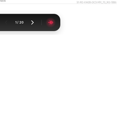
1
/
20
Acasă
Supermarketuri
Kaufland
Kaufland Slatina
Catalomat
FAQ
Contact
Raportați conținutul
Lista oraşelor
Lista produselor