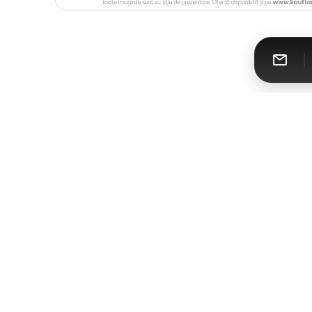
Catalomat
Toate cataloagele într-un singur loc
Urmăreşte-ne