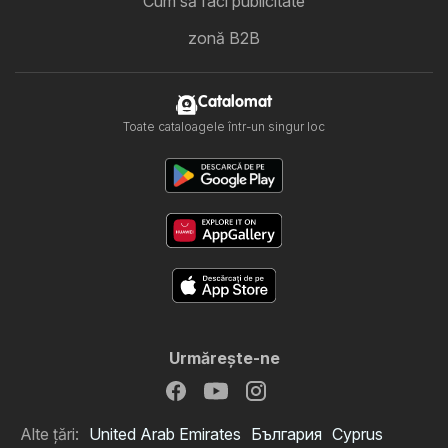
Cum să faci publicitate
zonă B2B
Catalomat
Toate cataloagele într-un singur loc
Urmăreşte-ne
Alte țări:
United Arab Emirates
България
Cyprus