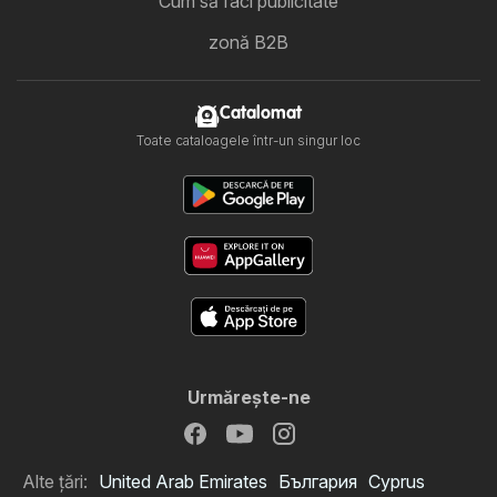
Cum să faci publicitate
zonă B2B
Catalomat
Toate cataloagele într-un singur loc
Urmăreşte-ne
Alte țări:
United Arab Emirates
България
Cyprus