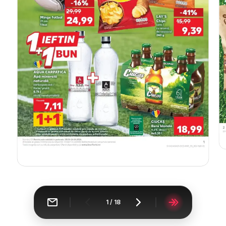
1
/
18