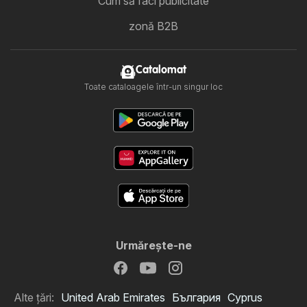
Cum să faci publicitate
zonă B2B
Catalomat
Toate cataloagele într-un singur loc
Urmăreşte-ne
Alte țări:
United Arab Emirates
България
Cyprus