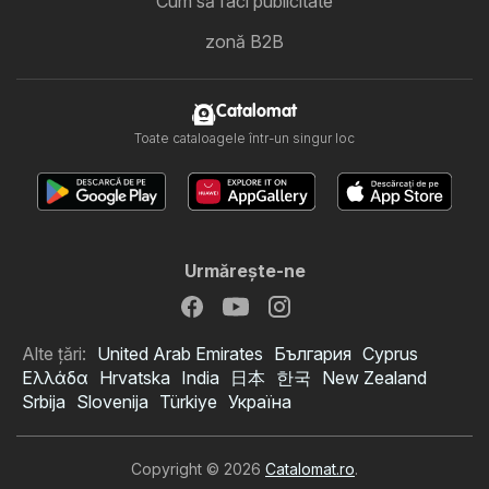
Cum să faci publicitate
zonă B2B
Catalomat
Toate cataloagele într-un singur loc
Urmăreşte-ne
Alte țări:
United Arab Emirates
България
Cyprus
Ελλάδα
Hrvatska
India
日本
한국
New Zealand
Srbija
Slovenija
Türkiye
Україна
Copyright © 2026
Catalomat.ro
.