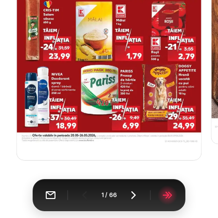
1
/
66