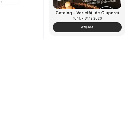
Catalog - Varietăți de Ciuperci
10.11. - 31.12.2026
Afişare
Parteneriat
Cum să faci publicitate
Catalog - ReView Tendințe și
zonă B2B
Recomandări
10.11. - 31.12.2026
Afişare