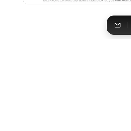
Catalomat
Toate cataloagele într-un singur loc
Urmăreşte-ne