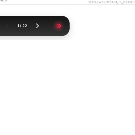
1
/
22
Acasă
Supermarketuri
Kaufland
Kaufland Constanța
Catalomat
FAQ
Contact
Raportați conținutul
Lista oraşelor
Lista produselor