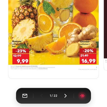
1
/
22