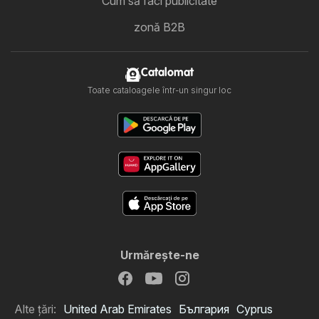
Cum să faci publicitate
zonă B2B
Catalomat
Toate cataloagele într-un singur loc
Urmăreşte-ne
Alte țări:
United Arab Emirates
България
Cyprus