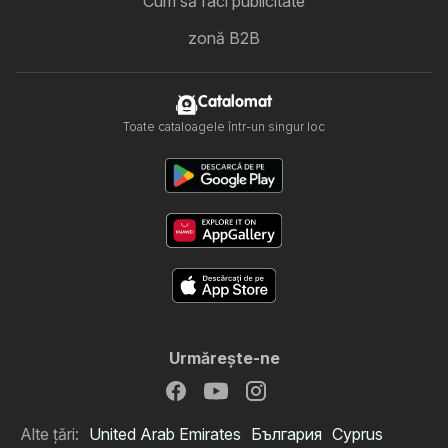
Cum să faci publicitate
zonă B2B
Catalomat
Toate cataloagele într-un singur loc
Urmăreşte-ne
Alte țări:
United Arab Emirates
България
Cyprus