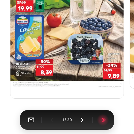
1
/
20