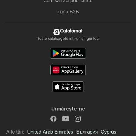
Cum să faci publicitate
zonă B2B
Catalomat
Toate cataloagele într-un singur loc
Urmăreşte-ne
Alte țări:
United Arab Emirates
България
Cyprus