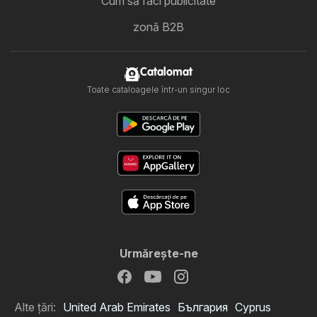
Cum să faci publicitate
zonă B2B
Catalomat
Toate cataloagele într-un singur loc
Urmăreşte-ne
Alte țări:
United Arab Emirates
България
Cyprus