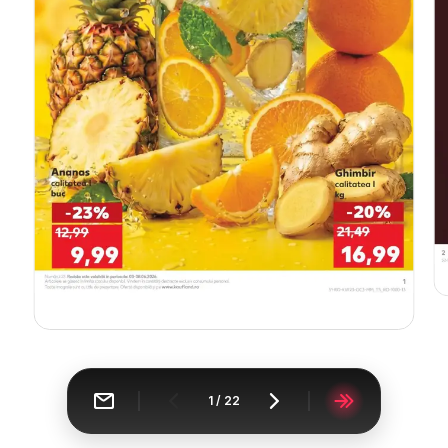
1
/
22