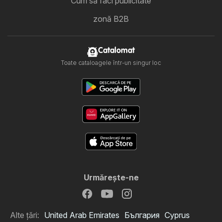
Cum să faci publicitate
zonă B2B
Catalomat
Toate cataloagele într-un singur loc
Urmăreşte-ne
Alte țări:
United Arab Emirates
България
Cyprus