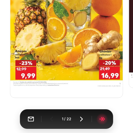
1
/
22