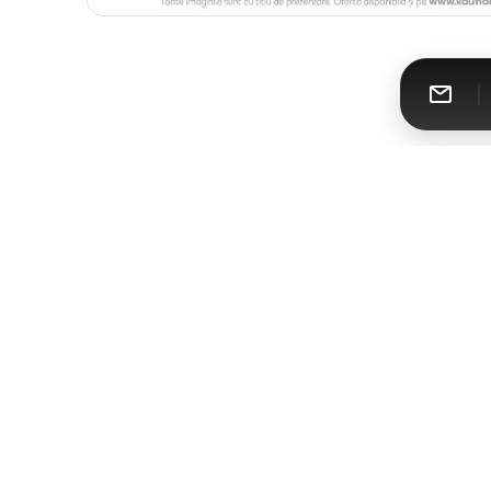
Catalomat
Toate cataloagele într-un singur loc
Urmăreşte-ne