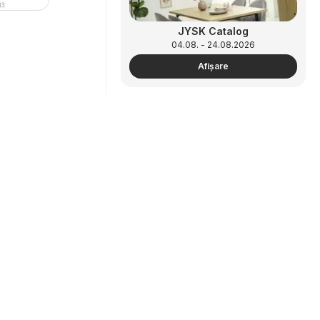
JYSK Catalog
04.08. - 24.08.2026
Afişare
Parteneriat
Cum să faci publicitate
KiK: Mai multă distracție la
zonă B2B
școală - 2026-08-16
07.08. - 16.08.2026
Afişare