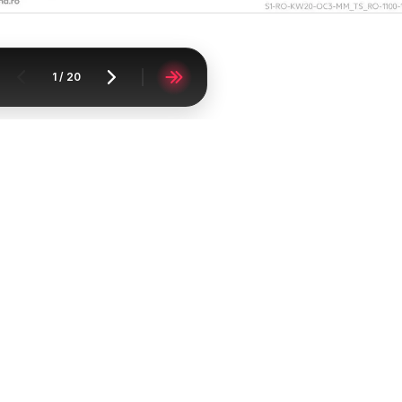
1
/
20
Acasă
Supermarketuri
Kaufland
Kaufland Baia Mare
Catalomat
FAQ
Contact
Raportați conținutul
Lista oraşelor
Lista produselor