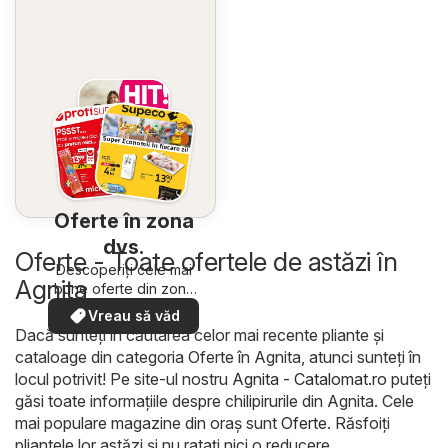
Oferte în zona
dvs.
Oferte - Toate ofertele de astăzi în
Descoperiți cele mai
Agnita
bune oferte din zona
dumneavoastră
Vreau să văd
Dacă sunteți în căutarea celor mai recente pliante și
cataloage din categoria Oferte în Agnita, atunci sunteți în
locul potrivit! Pe site-ul nostru
Agnita - Catalomat.ro
puteți
găsi toate informațiile despre chilipirurile din Agnita. Cele
mai populare magazine din oraș sunt
Oferte
. Răsfoiți
pliantele lor astăzi și nu ratați nici o reducere.