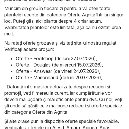
Muncim din greu în fiecare zi pentru a vă oferi toate
pliantele recente din categoria Oferte Agnita într-un singur
loc. Puteți găsi aici pliante despre 4 chiar acum.
Valabilitatea pliantelor este limitată, așa că nu ezitați prea
mult.
Nu ratați oferte grozave și vizitați site-ul nostru regulat.
Verificați aceste broșuri:
Oferte - Footshop (de luni 27.07.2026)
,
Oferte - Douglas (de miercuri 15.07.2026)
,
Oferte - Answear (de vineri 24.07.2026)
,
Oferte - Marionnaud (de luni 20.07.2026)
,
. Datorită informațiilor actualizate despre reduceri și
promoții, veți fi mereu la curent, iar cumpărăturile vor
deveni mai ușoare și mai eficiente pentru dvs. Cu noi, veți
ști unde să găsiți cele mai bune reduceri și oferte speciale
din categoria Oferte din Agnita.
Și alte orașe pun la dispoziție oferte speciale favorabile.
Verificați și ofertele din
Aleşd
,
Amara
,
Agigea
,
Agăş
,