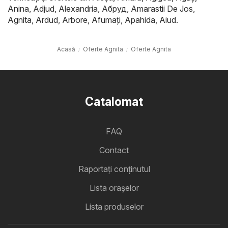
Anina
,
Adjud
,
Alexandria
,
Абруд
,
Amarastii De Jos
,
Agnita
,
Ardud
,
Arbore
,
Afumaţi
,
Apahida
,
Aiud
.
Acasă
Oferte Agnita
Oferte Agnita
Catalomat
FAQ
Contact
Raportați conținutul
Lista oraşelor
Lista produselor