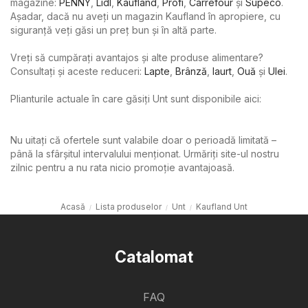
magazine:
PENNY
,
Lidl
,
Kaufland
,
Profi
,
Carrefour
şi
Supeco
.
Așadar, dacă nu aveți un magazin Kaufland în apropiere, cu
siguranță veți găsi un preț bun și în altă parte.
Vreți să cumpărați avantajos și alte produse alimentare?
Consultați și aceste reduceri:
Lapte
,
Brânză
,
Iaurt
,
Ouă
şi
Ulei
.
Plianturile actuale în care găsiți Unt sunt disponibile aici:
Nu uitați că ofertele sunt valabile doar o perioadă limitată –
până la sfârșitul intervalului menționat. Urmăriți site-ul nostru
zilnic pentru a nu rata nicio promoție avantajoasă.
Acasă
Lista produselor
Unt
Kaufland Unt
Catalomat
FAQ