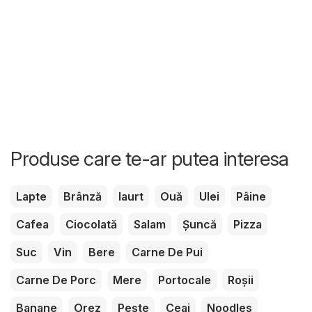
Produse care te-ar putea interesa
Lapte
Brânză
Iaurt
Ouă
Ulei
Pâine
Cafea
Ciocolată
Salam
Șuncă
Pizza
Suc
Vin
Bere
Carne De Pui
Carne De Porc
Mere
Portocale
Roșii
Banane
Orez
Pește
Ceai
Noodles