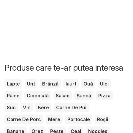
Produse care te-ar putea interesa
Lapte
Unt
Brânză
Iaurt
Ouă
Ulei
Pâine
Ciocolată
Salam
Șuncă
Pizza
Suc
Vin
Bere
Carne De Pui
Carne De Porc
Mere
Portocale
Roșii
Banane
Orez
Pește
Ceai
Noodles