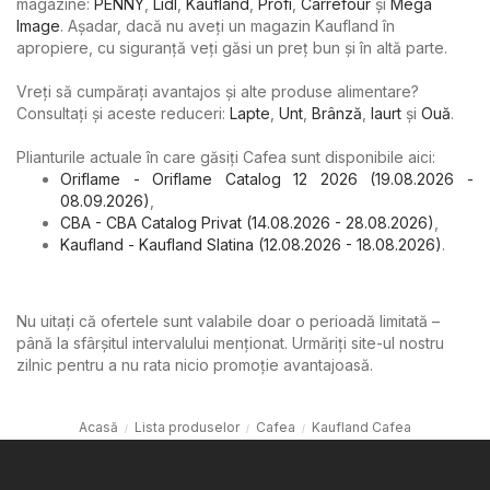
magazine:
PENNY
,
Lidl
,
Kaufland
,
Profi
,
Carrefour
şi
Mega
Image
. Așadar, dacă nu aveți un magazin Kaufland în
apropiere, cu siguranță veți găsi un preț bun și în altă parte.
Vreți să cumpărați avantajos și alte produse alimentare?
Consultați și aceste reduceri:
Lapte
,
Unt
,
Brânză
,
Iaurt
şi
Ouă
.
Plianturile actuale în care găsiți Cafea sunt disponibile aici:
Oriflame - Oriflame Catalog 12 2026 (19.08.2026 -
08.09.2026)
,
CBA - CBA Catalog Privat (14.08.2026 - 28.08.2026)
,
Kaufland - Kaufland Slatina (12.08.2026 - 18.08.2026)
.
Nu uitați că ofertele sunt valabile doar o perioadă limitată –
până la sfârșitul intervalului menționat. Urmăriți site-ul nostru
zilnic pentru a nu rata nicio promoție avantajoasă.
Acasă
Lista produselor
Cafea
Kaufland Cafea