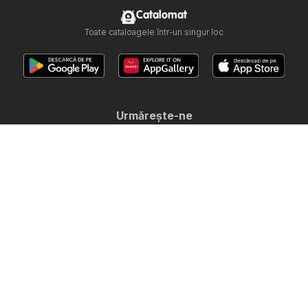
Catalomat
Toate cataloagele într-un singur loc
Urmăreşte-ne
Alte țări:
United Arab Emirates
България
Cyprus
Ελλάδα
Hrvatska
India
日本
한국
New Zealand
Srbija
Slovenija
Türkiye
Україна
Copyright © 2026
Catalomat.ro
.
Stabilire politică de confidenţialitate
Condiţii pentru utilizarea web-ului